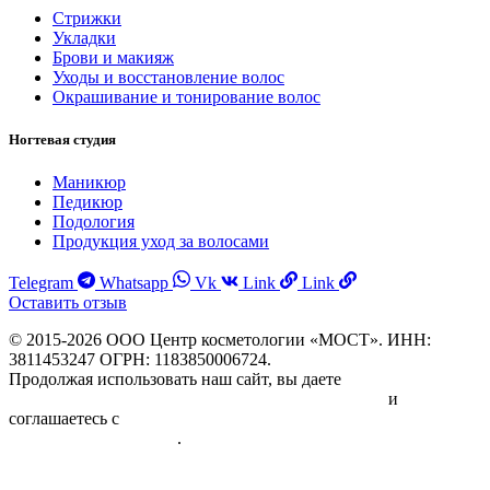
Стрижки
Укладки
Брови и макияж
Уходы и восстановление волос
Окрашивание и тонирование волос
Ногтевая студия
Маникюр
Педикюр
Подология
Продукция уход за волосами
Telegram
Whatsapp
Vk
Link
Link
Оставить отзыв
© 2015-2026 ООО Центр косметологии «МОСТ». ИНН:
3811453247 ОГРН: 1183850006724.
Продолжая использовать наш сайт, вы даете
Согласие на
обработку персональных данных физических лиц
и
соглашаетесь с
Политикой в отношении обработки
персональных данных
.
Информация об исполнителе и предоставляемых им платных