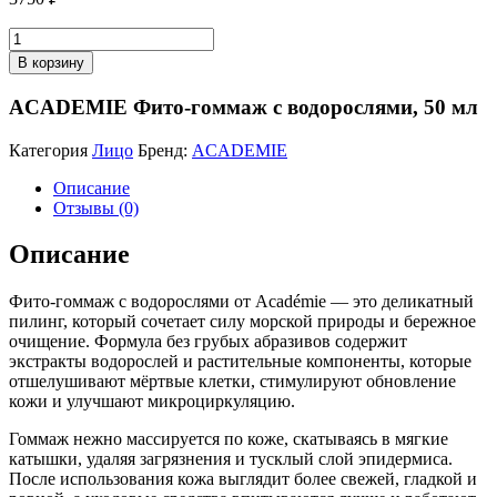
Количество
товара
В корзину
ACADEMIE
Фито-
ACADEMIE Фито-гоммаж с водорослями, 50 мл
гоммаж
с
Категория
Лицо
Бренд:
ACADEMIE
водорослями,
50
Описание
мл
Отзывы (0)
Описание
Фито-гоммаж с водорослями от Académie — это деликатный
пилинг, который сочетает силу морской природы и бережное
очищение. Формула без грубых абразивов содержит
экстракты водорослей и растительные компоненты, которые
отшелушивают мёртвые клетки, стимулируют обновление
кожи и улучшают микроциркуляцию.
Гоммаж нежно массируется по коже, скатываясь в мягкие
катышки, удаляя загрязнения и тусклый слой эпидермиса.
После использования кожа выглядит более свежей, гладкой и