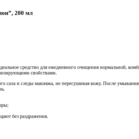
он”, 200 мл
идеальное средство для ежедневного очищения нормальной, ко
онизирующими свойствами.
ого сала и следы макияжа, не пересушивая кожу. После умывания
нь.
оры;
ают без раздражения.