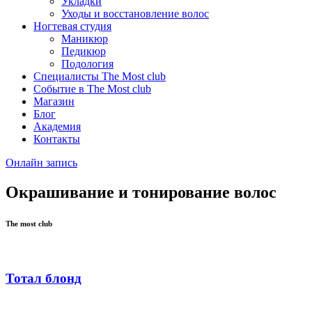
Укладки
Уходы и восстановление волос
Ногтевая студия
Маникюр
Педикюр
Подология
Специалисты The Most club
Событие в The Most club
Магазин
Блог
Академия
Контакты
Онлайн запись
Окрашивание и тонирование волос
The most club
Тотал блонд