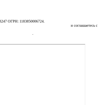
247 ОГРН: 1183850006724.
отку персональных данных физических лиц
и соглашаетесь с
Пол
едицинских услугах
.