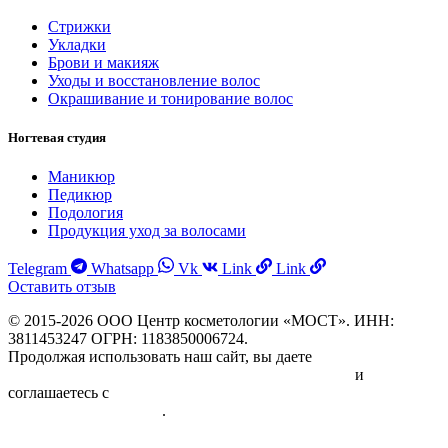
Стрижки
Укладки
Брови и макияж
Уходы и восстановление волос
Окрашивание и тонирование волос
Ногтевая студия
Маникюр
Педикюр
Подология
Продукция уход за волосами
Telegram
Whatsapp
Vk
Link
Link
Оставить отзыв
© 2015-2026 ООО Центр косметологии «МОСТ». ИНН:
3811453247 ОГРН: 1183850006724.
Продолжая использовать наш сайт, вы даете
Согласие на
обработку персональных данных физических лиц
и
соглашаетесь с
Политикой в отношении обработки
персональных данных
.
Информация об исполнителе и предоставляемых им платных