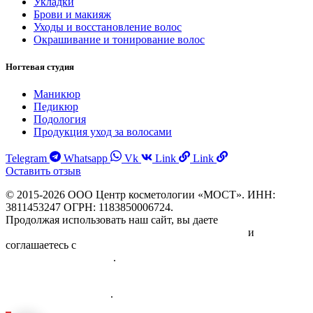
Укладки
Брови и макияж
Уходы и восстановление волос
Окрашивание и тонирование волос
Ногтевая студия
Маникюр
Педикюр
Подология
Продукция уход за волосами
Telegram
Whatsapp
Vk
Link
Link
Оставить отзыв
© 2015-2026 ООО Центр косметологии «МОСТ». ИНН:
3811453247 ОГРН: 1183850006724.
Продолжая использовать наш сайт, вы даете
Согласие на
обработку персональных данных физических лиц
и
соглашаетесь с
Политикой в отношении обработки
персональных данных
.
Информация об исполнителе и предоставляемых им платных
медицинских услугах
.