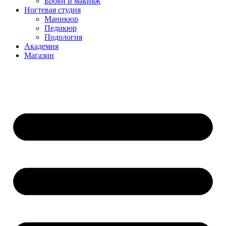
Брови и макияж
Ногтевая студия
Маникюр
Педикюр
Подология
Академия
Магазин