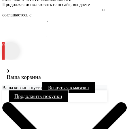
Продолжая использовать наш сайт, вы даете
Согласие на
обработку персональных данных физических лиц
и
соглашаетесь с
Политикой в отношении обработки
персональных данных
.
Информация об исполнителе и предоставляемых им платных
медицинских услугах
.
0
0
Ваша корзина
Ваша корзина пуста
Вернуться в магазин
Продолжить покупки