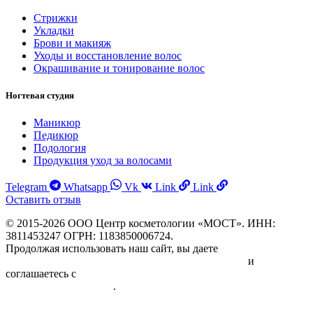
Стрижки
Укладки
Брови и макияж
Уходы и восстановление волос
Окрашивание и тонирование волос
Ногтевая студия
Маникюр
Педикюр
Подология
Продукция уход за волосами
Telegram
Whatsapp
Vk
Link
Link
Оставить отзыв
© 2015-2026 ООО Центр косметологии «МОСТ». ИНН:
3811453247 ОГРН: 1183850006724.
Продолжая использовать наш сайт, вы даете
Согласие на
обработку персональных данных физических лиц
и
соглашаетесь с
Политикой в отношении обработки
персональных данных
.
Информация об исполнителе и предоставляемых им платных