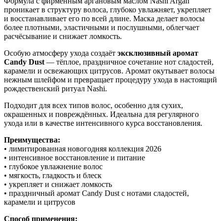
Формула с фирменным аргановым маслом Nashi Argan
проникает в структуру волоса, глубоко увлажняет, укрепляет
и восстанавливает его по всей длине. Маска делает волосы
более плотными, эластичными и послушными, облегчает
расчёсывание и снижает ломкость.
Особую атмосферу ухода создаёт
эксклюзивный аромат
Candy Dust
— тёплое, праздничное сочетание нот сладостей,
карамели и освежающих цитрусов. Аромат окутывает волосы
нежным шлейфом и превращает процедуру ухода в настоящий
рождественский ритуал Nashi.
Подходит для всех типов волос, особенно для сухих,
окрашенных и повреждённых. Идеальна для регулярного
ухода или в качестве интенсивного курса восстановления.
Преимущества:
• лимитированная новогодняя коллекция 2026
• интенсивное восстановление и питание
• глубокое увлажнение волос
• мягкость, гладкость и блеск
• укрепляет и снижает ломкость
• праздничный аромат Candy Dust с нотами сладостей,
карамели и цитрусов
Способ применения: