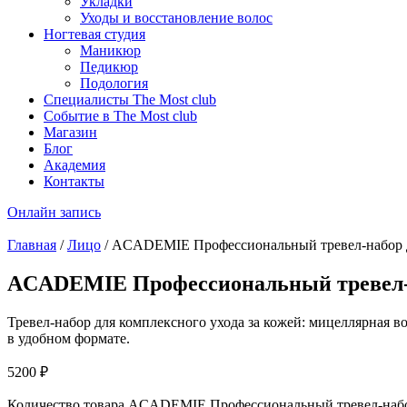
Укладки
Уходы и восстановление волос
Ногтевая студия
Маникюр
Педикюр
Подология
Специалисты The Most club
Событие в The Most club
Магазин
Блог
Академия
Контакты
Онлайн запись
Главная
/
Лицо
/ ACADEMIE Профессиональный тревел-набор д
ACADEMIE Профессиональный тревел-на
Тревел-набор для комплексного ухода за кожей: мицеллярная 
в удобном формате.
5200
₽
Количество товара ACADEMIE Профессиональный тревел-набор