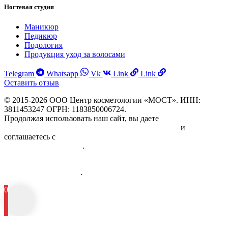
Ногтевая студия
Маникюр
Педикюр
Подология
Продукция уход за волосами
Telegram
Whatsapp
Vk
Link
Link
Оставить отзыв
© 2015-2026 ООО Центр косметологии «МОСТ». ИНН:
3811453247 ОГРН: 1183850006724.
Продолжая использовать наш сайт, вы даете
Согласие на
обработку персональных данных физических лиц
и
соглашаетесь с
Политикой в отношении обработки
персональных данных
.
Информация об исполнителе и предоставляемых им платных
медицинских услугах
.
0