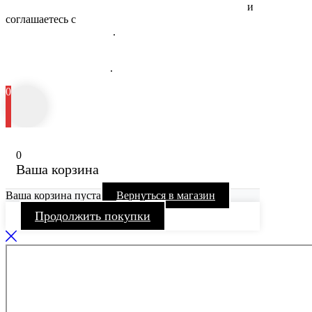
обработку персональных данных физических лиц
и
соглашаетесь с
Политикой в отношении обработки
персональных данных
.
Информация об исполнителе и предоставляемых им платных
медицинских услугах
.
0
0
Ваша корзина
Ваша корзина пуста
Вернуться в магазин
Продолжить покупки