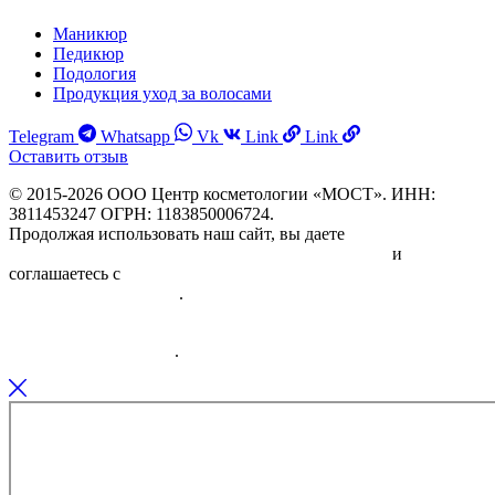
Маникюр
Педикюр
Подология
Продукция уход за волосами
Telegram
Whatsapp
Vk
Link
Link
Оставить отзыв
© 2015-2026 ООО Центр косметологии «МОСТ». ИНН:
3811453247 ОГРН: 1183850006724.
Продолжая использовать наш сайт, вы даете
Согласие на
обработку персональных данных физических лиц
и
соглашаетесь с
Политикой в отношении обработки
персональных данных
.
Информация об исполнителе и предоставляемых им платных
медицинских услугах
.