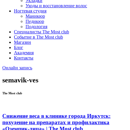
Укладки
Уходы и восстановление волос
Ногтевая студия
Маникюр
Педикюр
Подология
Специалисты The Most club
Событие в The Most club
Магазин
Блог
Академия
Контакты
Онлайн запись
semavik-ves
The Most club
Снижение веса в клинике города Иркутск:
похудение на препаратах и профилактика
«Оземпик-лица» | The Most club