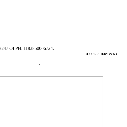
247 ОГРН: 1183850006724.
отку персональных данных физических лиц
и соглашаетесь с
Пол
едицинских услугах
.