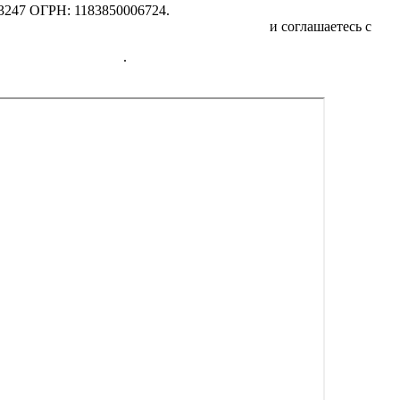
247 ОГРН: 1183850006724.
отку персональных данных физических лиц
и соглашаетесь с
Пол
едицинских услугах
.