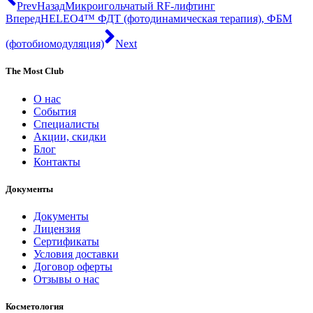
Prev
Назад
Микроигольчатый RF-лифтинг
Вперед
HELEO4™ ФДТ (фотодинамическая терапия), ФБМ
(фотобиомодуляция)
Next
The Most Club
О нас
События
Специалисты
Акции, скидки
Блог
Контакты
Документы
Документы
Лицензия
Сертификаты
Условия доставки
Договор оферты
Отзывы о нас
Косметология