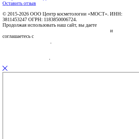
Оставить отзыв
© 2015-2026 ООО Центр косметологии «МОСТ». ИНН:
3811453247 ОГРН: 1183850006724.
Продолжая использовать наш сайт, вы даете
Согласие на
обработку персональных данных физических лиц
и
соглашаетесь с
Политикой в отношении обработки
персональных данных
.
Информация об исполнителе и предоставляемых им платных
медицинских услугах
.